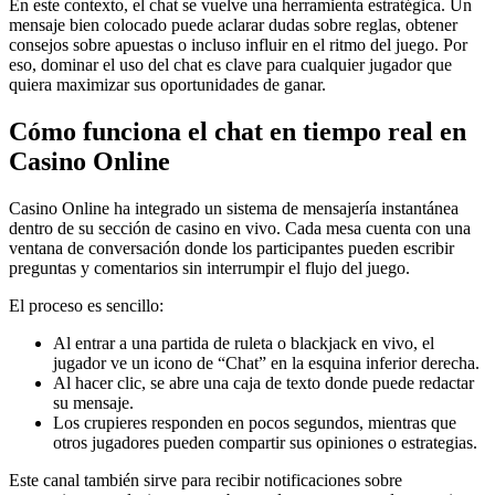
En este contexto, el chat se vuelve una herramienta estratégica. Un
mensaje bien colocado puede aclarar dudas sobre reglas, obtener
consejos sobre apuestas o incluso influir en el ritmo del juego. Por
eso, dominar el uso del chat es clave para cualquier jugador que
quiera maximizar sus oportunidades de ganar.
Cómo funciona el chat en tiempo real en
Casino Online
Casino Online ha integrado un sistema de mensajería instantánea
dentro de su sección de casino en vivo. Cada mesa cuenta con una
ventana de conversación donde los participantes pueden escribir
preguntas y comentarios sin interrumpir el flujo del juego.
El proceso es sencillo:
Al entrar a una partida de ruleta o blackjack en vivo, el
jugador ve un icono de “Chat” en la esquina inferior derecha.
Al hacer clic, se abre una caja de texto donde puede redactar
su mensaje.
Los crupieres responden en pocos segundos, mientras que
otros jugadores pueden compartir sus opiniones o estrategias.
Este canal también sirve para recibir notificaciones sobre