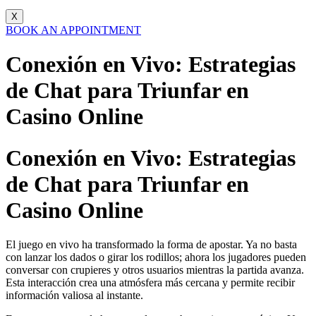
X
BOOK AN APPOINTMENT
Conexión en Vivo: Estrategias
de Chat para Triunfar en
Casino Online
Conexión en Vivo: Estrategias
de Chat para Triunfar en
Casino Online
El juego en vivo ha transformado la forma de apostar. Ya no basta
con lanzar los dados o girar los rodillos; ahora los jugadores pueden
conversar con crupieres y otros usuarios mientras la partida avanza.
Esta interacción crea una atmósfera más cercana y permite recibir
información valiosa al instante.