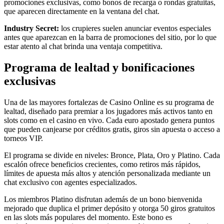
promociones exclusivas, como bonos de recarga o rondas gratuitas,
que aparecen directamente en la ventana del chat.
Industry Secret:
los crupieres suelen anunciar eventos especiales
antes que aparezcan en la barra de promociones del sitio, por lo que
estar atento al chat brinda una ventaja competitiva.
Programa de lealtad y bonificaciones
exclusivas
Una de las mayores fortalezas de Casino Online es su programa de
lealtad, diseñado para premiar a los jugadores más activos tanto en
slots como en el casino en vivo. Cada euro apostado genera puntos
que pueden canjearse por créditos gratis, giros sin apuesta o acceso a
torneos VIP.
El programa se divide en niveles: Bronce, Plata, Oro y Platino. Cada
escalón ofrece beneficios crecientes, como retiros más rápidos,
límites de apuesta más altos y atención personalizada mediante un
chat exclusivo con agentes especializados.
Los miembros Platino disfrutan además de un bono bienvenida
mejorado que duplica el primer depósito y otorga 50 giros gratuitos
en las slots más populares del momento. Este bono es