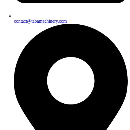
contact@tabamachinery.com