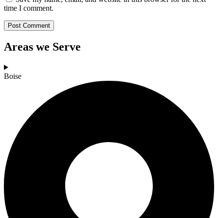
time I comment.
Areas we Serve
Boise