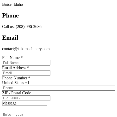
Boise, Idaho
Phone
Call us: (208) 996-3686
Email
contact@tabamachinery.com
Full Name
*
Email Address
*
Phone Number
*
United States +1
ZIP / Postal Code
Message