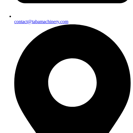
contact@tabamachinery.com