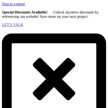
Skip to content
Special Discounts Available!
Unlock lucrative discounts by
referencing our website! Save more on your next project.
LET'S TALK