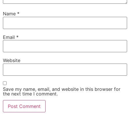
Name
*
Email
*
Website
Save my name, email, and website in this browser for
the next time I comment.