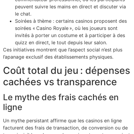
peuvent suivre les mains en direct et discuter via
le chat.
Soirées à thème : certains casinos proposent des
soirées « Casino Royale », où les joueurs sont
invités à porter un costume et à participer à des
quizz en direct, le tout depuis leur salon.
Ces initiatives montrent que l’aspect social n’est plus
l’apanage exclusif des établissements physiques.
Coût total du jeu : dépenses
cachées vs transparence
Le mythe des frais cachés en
ligne
Un mythe persistant affirme que les casinos en ligne
facturent des frais de transaction, de conversion ou de