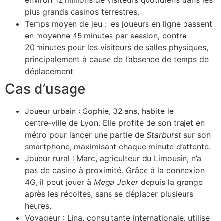
environ 12 millions de visiteurs quotidiens dans les
plus grands casinos terrestres.
Temps moyen de jeu : les joueurs en ligne passent
en moyenne 45 minutes par session, contre
20 minutes pour les visiteurs de salles physiques,
principalement à cause de l’absence de temps de
déplacement.
Cas d’usage
Joueur urbain : Sophie, 32 ans, habite le
centre‑ville de Lyon. Elle profite de son trajet en
métro pour lancer une partie de
Starburst
sur son
smartphone, maximisant chaque minute d’attente.
Joueur rural : Marc, agriculteur du Limousin, n’a
pas de casino à proximité. Grâce à la connexion
4G, il peut jouer à
Mega Joker
depuis la grange
après les récoltes, sans se déplacer plusieurs
heures.
Voyageur : Lina, consultante internationale, utilise