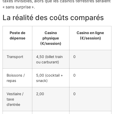
taxes invisibles, alors que les casinos terrestres seraient
« sans surprise ».
La réalité des coûts comparés
Poste de
Casino
Casino en ligne
dépense
physique
(€/session)
(€/session)
Transport
4,50 (billet train
0
ou carburant)
Boissons /
5,00 (cocktail +
0
repas
snack)
Vestiaire /
2,00
0
taxe
d’entrée