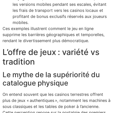
les versions mobiles pendant ses escales, évitant
les frais de transport vers les casinos locaux et
profitant de bonus exclusifs réservés aux joueurs
mobiles.
Ces exemples illustrent comment le jeu en ligne
supprime les barrières géographiques et temporelles,
rendant le divertissement plus démocratique.
L’offre de jeux : variété vs
tradition
Le mythe de la supériorité du
catalogue physique
On entend souvent que les casinos terrestres offrent
plus de jeux « authentiques », notamment les machines à
sous classiques et les tables de poker à l’ancienne.
Cette perception repose sur la nostalgie des premiers