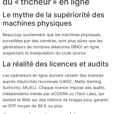
du « tricheur » en ligne
Le mythe de la supériorité des
machines physiques
Beaucoup soutiennent que les machines physiques,
surveillées par des caméras, sont plus sûres que les
générateurs de nombres aléatoires (RNG) en ligne,
suspectant la manipulation du code source.
La réalité des licences et audits
Les opérateurs en ligne doivent obtenir des licences
auprès d’autorités reconnues (UKGC, Malta Gaming
Authority, ARJEL). Chaque licence impose des audits
indépendants menés par eCOGRA ou iTech Labs, qui
testent le RNG sur des millions de tirages pour garantir
un RTP moyen de 96 % ou plus.