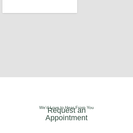
We'd Love to Hear From You
Request an
Appointment