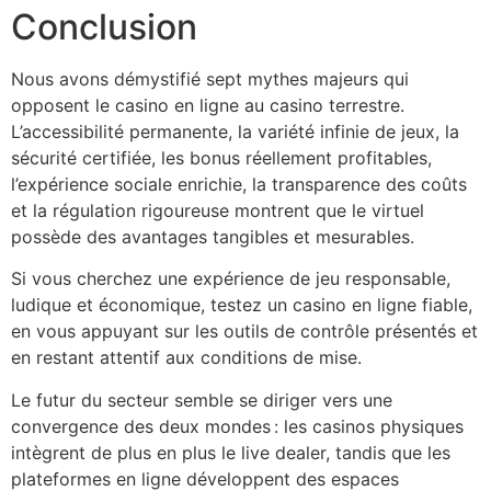
Conclusion
Nous avons démystifié sept mythes majeurs qui
opposent le casino en ligne au casino terrestre.
L’accessibilité permanente, la variété infinie de jeux, la
sécurité certifiée, les bonus réellement profitables,
l’expérience sociale enrichie, la transparence des coûts
et la régulation rigoureuse montrent que le virtuel
possède des avantages tangibles et mesurables.
Si vous cherchez une expérience de jeu responsable,
ludique et économique, testez un casino en ligne fiable,
en vous appuyant sur les outils de contrôle présentés et
en restant attentif aux conditions de mise.
Le futur du secteur semble se diriger vers une
convergence des deux mondes : les casinos physiques
intègrent de plus en plus le live dealer, tandis que les
plateformes en ligne développent des espaces