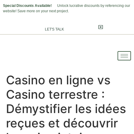
Special Discounts Available!
Unlock lucrative discounts by referencing our
website! Save more on your next project.
LET'S TALK
Casino en ligne vs
Casino terrestre :
Démystifier les idées
reçues et découvrir