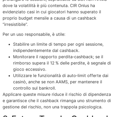
dove la volatilità è più contenuta. CIR Onlus ha
evidenziato casi in cui giocatori hanno superato il
proprio budget mensile a causa di un cashback
“irresistibile”.
Per un uso responsabile, è utile:
Stabilire un limite di tempo per ogni sessione,
indipendentemente dal cashback.
Monitorare il rapporto perdita‑cashback; se il
rimborso supera il 12 % delle perdite, è segnale di
gioco eccessivo.
Utilizzare le funzionalità di auto‑limit offerte dai
casinò, anche se non AAMS, per mantenere il
controllo sul bankroll.
Applicare queste misure riduce il rischio di dipendenza
e garantisce che il cashback rimanga uno strumento di
gestione del rischio, non una trappola psicologica.