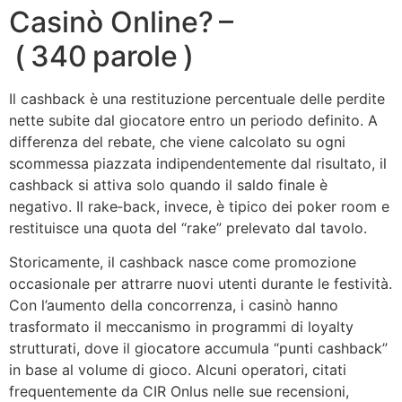
Casinò Online? –
( 340 parole )
Il cashback è una restituzione percentuale delle perdite
nette subite dal giocatore entro un periodo definito. A
differenza del rebate, che viene calcolato su ogni
scommessa piazzata indipendentemente dal risultato, il
cashback si attiva solo quando il saldo finale è
negativo. Il rake‑back, invece, è tipico dei poker room e
restituisce una quota del “rake” prelevato dal tavolo.
Storicamente, il cashback nasce come promozione
occasionale per attrarre nuovi utenti durante le festività.
Con l’aumento della concorrenza, i casinò hanno
trasformato il meccanismo in programmi di loyalty
strutturati, dove il giocatore accumula “punti cashback”
in base al volume di gioco. Alcuni operatori, citati
frequentemente da CIR Onlus nelle sue recensioni,