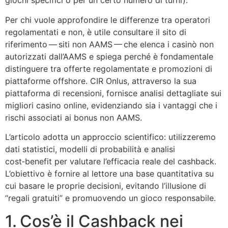
giochi specifici o per un certo numero di turni).
Per chi vuole approfondire le differenze tra operatori
regolamentati e non, è utile consultare il sito di
riferimento — siti non AAMS — che elenca i casinò non
autorizzati dall’AAMS e spiega perché è fondamentale
distinguere tra offerte regolamentate e promozioni di
piattaforme offshore. CIR Onlus, attraverso la sua
piattaforma di recensioni, fornisce analisi dettagliate sui
migliori casino online, evidenziando sia i vantaggi che i
rischi associati ai bonus non AAMS.
L’articolo adotta un approccio scientifico: utilizzeremo
dati statistici, modelli di probabilità e analisi
cost‑benefit per valutare l’efficacia reale del cashback.
L’obiettivo è fornire al lettore una base quantitativa su
cui basare le proprie decisioni, evitando l’illusione di
“regali gratuiti” e promuovendo un gioco responsabile.
1. Cos’è il Cashback nei