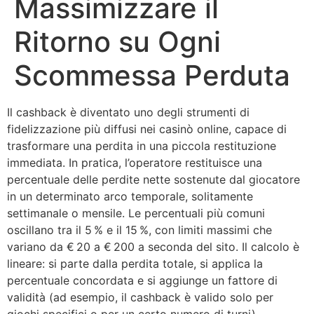
Massimizzare il
Ritorno su Ogni
Scommessa Perduta
Il cashback è diventato uno degli strumenti di
fidelizzazione più diffusi nei casinò online, capace di
trasformare una perdita in una piccola restituzione
immediata. In pratica, l’operatore restituisce una
percentuale delle perdite nette sostenute dal giocatore
in un determinato arco temporale, solitamente
settimanale o mensile. Le percentuali più comuni
oscillano tra il 5 % e il 15 %, con limiti massimi che
variano da € 20 a € 200 a seconda del sito. Il calcolo è
lineare: si parte dalla perdita totale, si applica la
percentuale concordata e si aggiunge un fattore di
validità (ad esempio, il cashback è valido solo per