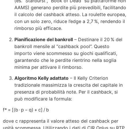
(es. “Starburst”, “Book of Dead” su piattaforme non
AAMS) generano perdite più prevedibili, facilitando
il calcolo del cashback atteso. La roulette europea,
con un solo zero, riduce l’edge a 2,7 %, rendendo il
rimborso più efficace.
Pianificazione del bankroll
– Destinare il 20 % del
bankroll mensile al “cashback pool”. Questo
importo viene scommesso su giochi qualificati,
garantendo che le perdite rientrino nella soglia
minima per attivare il rimborso.
Algoritmo Kelly adattato
– Il Kelly Criterion
tradizionale massimizza la crescita del capitale in
presenza di probabilità note. Per il cashback, si
può modificare la formula:
f* = [(b · p − q) + c] / b
dove c rappresenta il valore atteso del cashback per
unità scommessa. Utilizzando i dati di CIR Onlus su RTP