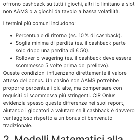
offrono cashback su tutti i giochi, altri lo limitano a slot
non AAMS o a giochi da tavolo a bassa volatilità.
I termini più comuni includono:
Percentuale di ritorno (es. 10 % di cashback).
Soglia minima di perdita (es. il cashback parte
solo dopo una perdita di € 50).
Rollover o wagering (es. il cashback deve essere
scommesso 5 volte prima del prelievo).
Queste condizioni influenzano direttamente il valore
atteso del bonus. Un casinò non AAMS potrebbe
proporre percentuali più alte, ma compensare con
requisiti di scommessa più stringenti. CIR Onlus
evidenzia spesso queste differenze nei suoi report,
aiutando i giocatori a valutare se il cashback è davvero
vantaggioso rispetto a un bonus di benvenuto
tradizionale.
2. Modelli Matematici alla