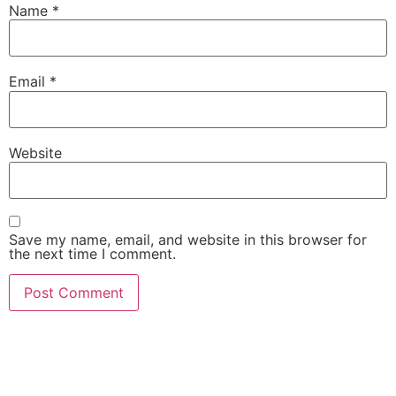
Name
*
Email
*
Website
Save my name, email, and website in this browser for
the next time I comment.