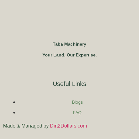
Taba Machinery
Your Land, Our Expertise.
Useful Links
Blogs
FAQ
Made & Managed by
Dirt2Dollars.com