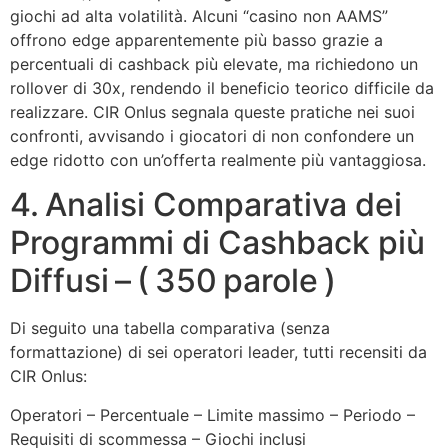
giochi ad alta volatilità. Alcuni “casino non AAMS”
offrono edge apparentemente più basso grazie a
percentuali di cashback più elevate, ma richiedono un
rollover di 30x, rendendo il beneficio teorico difficile da
realizzare. CIR Onlus segnala queste pratiche nei suoi
confronti, avvisando i giocatori di non confondere un
edge ridotto con un’offerta realmente più vantaggiosa.
4. Analisi Comparativa dei
Programmi di Cashback più
Diffusi – ( 350 parole )
Di seguito una tabella comparativa (senza
formattazione) di sei operatori leader, tutti recensiti da
CIR Onlus:
Operatori – Percentuale – Limite massimo – Periodo –
Requisiti di scommessa – Giochi inclusi