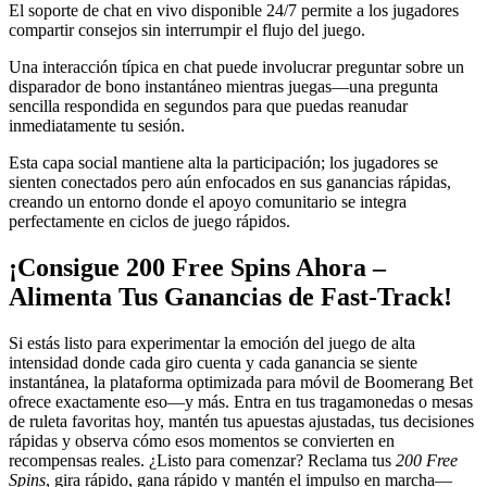
El soporte de chat en vivo disponible 24/7 permite a los jugadores
compartir consejos sin interrumpir el flujo del juego.
Una interacción típica en chat puede involucrar preguntar sobre un
disparador de bono instantáneo mientras juegas—una pregunta
sencilla respondida en segundos para que puedas reanudar
inmediatamente tu sesión.
Esta capa social mantiene alta la participación; los jugadores se
sienten conectados pero aún enfocados en sus ganancias rápidas,
creando un entorno donde el apoyo comunitario se integra
perfectamente en ciclos de juego rápidos.
¡Consigue 200 Free Spins Ahora –
Alimenta Tus Ganancias de Fast‑Track!
Si estás listo para experimentar la emoción del juego de alta
intensidad donde cada giro cuenta y cada ganancia se siente
instantánea, la plataforma optimizada para móvil de Boomerang Bet
ofrece exactamente eso—y más. Entra en tus tragamonedas o mesas
de ruleta favoritas hoy, mantén tus apuestas ajustadas, tus decisiones
rápidas y observa cómo esos momentos se convierten en
recompensas reales. ¿Listo para comenzar? Reclama tus
200 Free
Spins
, gira rápido, gana rápido y mantén el impulso en marcha—