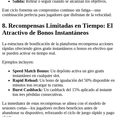
Salida:
Retirar o seguir cuando se alcanzan los objetivos.
Este ciclo fomenta un compromiso continuo sin fatiga—una
combinación perfecta para jugadores que disfrutan de la velocidad.
8. Recompensas Limitadas en Tiempo: El
Atractivo de Bonos Instantáneos
La estructura de bonificación de la plataforma recompensa acciones
rápidas ofreciendo giros gratis instantáneos o bonos en efectivo que
se pueden activar en tiempo real.
Ejemplos incluyen:
Speed Match Bonus:
Un depósito activa un giro gratis
instantáneo en cualquier slot.
Rapid Reload:
Un bono de igualación del 50% disponible en
minutos tras recargar tu cuenta.
Burst Cashback:
Un cashback del 15% aplicado al instante
tras tres pérdidas consecutivas.
La inmediatez de estas recompensas se alinea con el modelo de
sesiones cortas—los jugadores reciben beneficios antes de
abandonar su dispositivo, reforzando el ciclo de juego rápido y pago