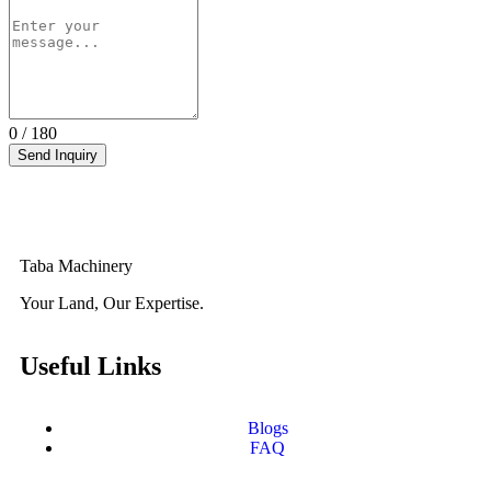
0 / 180
Send Inquiry
Taba Machinery
Your Land, Our Expertise.
Useful Links
Blogs
FAQ