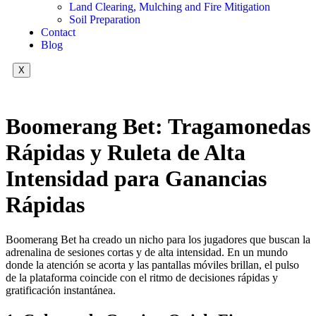
Land Clearing, Mulching and Fire Mitigation
Soil Preparation
Contact
Blog
X
Boomerang Bet: Tragamonedas
Rápidas y Ruleta de Alta
Intensidad para Ganancias
Rápidas
Boomerang Bet ha creado un nicho para los jugadores que buscan la
adrenalina de sesiones cortas y de alta intensidad. En un mundo
donde la atención se acorta y las pantallas móviles brillan, el pulso
de la plataforma coincide con el ritmo de decisiones rápidas y
gratificación instantánea.