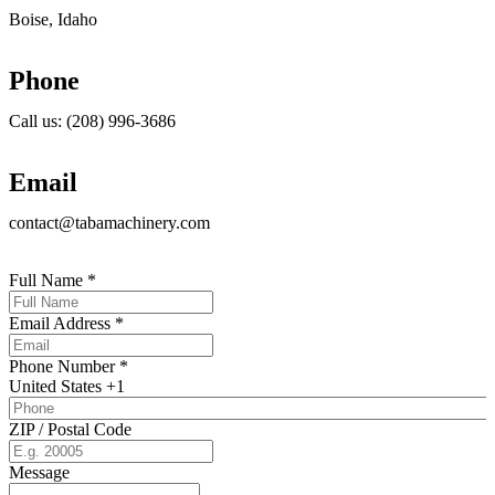
Boise, Idaho
Phone
Call us: (208) 996-3686
Email
contact@tabamachinery.com
Full Name
*
Email Address
*
Phone Number
*
United States +1
ZIP / Postal Code
Message