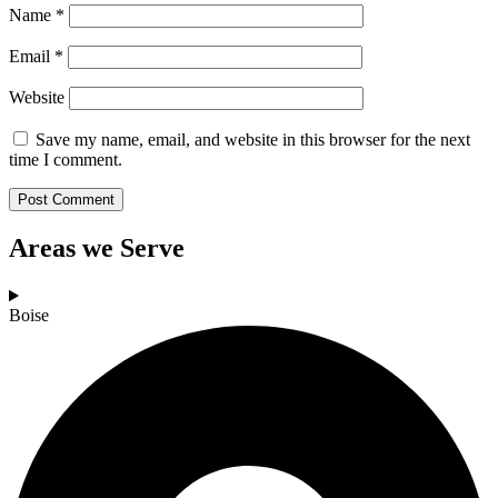
Name
*
Email
*
Website
Save my name, email, and website in this browser for the next
time I comment.
Areas we Serve
Boise