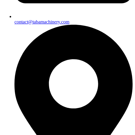
contact@tabamachinery.com