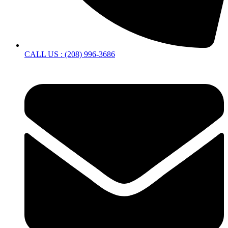
CALL US : (208) 996-3686