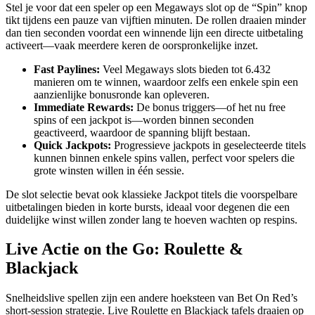
Stel je voor dat een speler op een Megaways slot op de “Spin” knop
tikt tijdens een pauze van vijftien minuten. De rollen draaien minder
dan tien seconden voordat een winnende lijn een directe uitbetaling
activeert—vaak meerdere keren de oorspronkelijke inzet.
Fast Paylines:
Veel Megaways slots bieden tot 6.432
manieren om te winnen, waardoor zelfs een enkele spin een
aanzienlijke bonusronde kan opleveren.
Immediate Rewards:
De bonus triggers—of het nu free
spins of een jackpot is—worden binnen seconden
geactiveerd, waardoor de spanning blijft bestaan.
Quick Jackpots:
Progressieve jackpots in geselecteerde titels
kunnen binnen enkele spins vallen, perfect voor spelers die
grote winsten willen in één sessie.
De slot selectie bevat ook klassieke Jackpot titels die voorspelbare
uitbetalingen bieden in korte bursts, ideaal voor degenen die een
duidelijke winst willen zonder lang te hoeven wachten op respins.
Live Actie on the Go: Roulette &
Blackjack
Snelheidslive spellen zijn een andere hoeksteen van Bet On Red’s
short‑session strategie. Live Roulette en Blackjack tafels draaien op