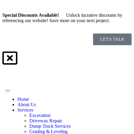
Special Discounts Available!
Unlock lucrative discounts by
referencing our website! Save more on your next project.
LET'S TALK
Home
About Us
Services
Excavation
Driveway Repair
Dump Truck Services
Grading & Leveling