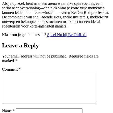
Als je op zoek bent naar een arena waar elke spin voelt als een
sprint naar overwinning—een plek waar je korte vrije momenten
kunnen leiden tot directe winsten—leveren Bet On Red precies dat.
De combinatie van snel ladende slots, snelle live tafels, mobiel‑first
ontwerp en beknopte bonusstructuren maakt het tot een ideaal
speelterrein voor korte‑intensiteit gamers.
Klaar om je geluk te testen?
Speel Nu bij BetOnRed!
Leave a Reply
Your email address will not be published.
Required fields are
marked
*
Comment
*
Name
*