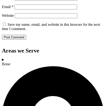
Email
*
Website
Save my name, email, and website in this browser for the next
time I comment.
Areas we Serve
Boise