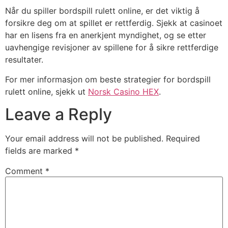
Når du spiller bordspill rulett online, er det viktig å
forsikre deg om at spillet er rettferdig. Sjekk at casinoet
har en lisens fra en anerkjent myndighet, og se etter
uavhengige revisjoner av spillene for å sikre rettferdige
resultater.
For mer informasjon om beste strategier for bordspill
rulett online, sjekk ut
Norsk Casino HEX
.
Leave a Reply
Your email address will not be published.
Required
fields are marked
*
Comment
*