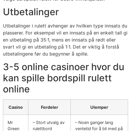
Utbetalinger
Utbetalinger i rulett avhenger av hvilken type innsats du
plasserer. For eksempel vil en innsats på en enkelt tall gi
en utbetaling på 35:1, mens en innsats på rødt eller
svart vil gi en utbetaling på 1:1. Det er viktig å forstå
utbetalingene før du begynner å spille.
3-5 online casinoer hvor du
kan spille bordspill rulett
online
Casino
Fordeler
Ulemper
Mr
– Stort utvalg av
– Noen ganger lang
Green
rulettbord
ventetid for å bli med på