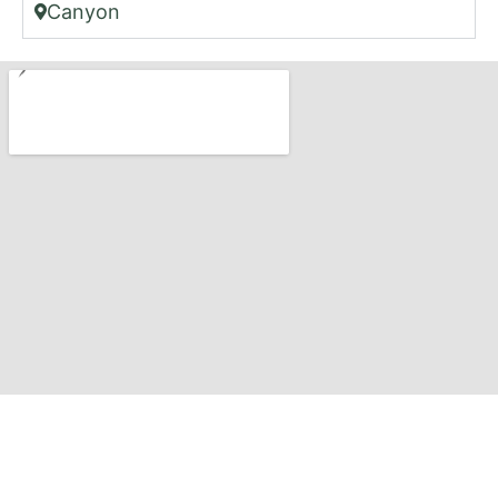
Canyon