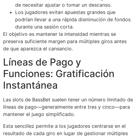
de necesitar ajustar o tomar un descanso.
Los jugadores evitan apuestas grandes que
podrían llevar a una rápida disminución de fondos
durante una sesión corta.
El objetivo es mantener la intensidad mientras se
preserva suficiente margen para múltiples giros antes
de que aparezca el cansancio.
Líneas de Pago y
Funciones: Gratificación
Instantánea
Las slots de BassBet suelen tener un número limitado de
líneas de pago—generalmente entre tres y cinco—para
mantener el juego simplificado.
Esta sencillez permite a los jugadores centrarse en el
resultado de cada giro en lugar de gestionar múltiples