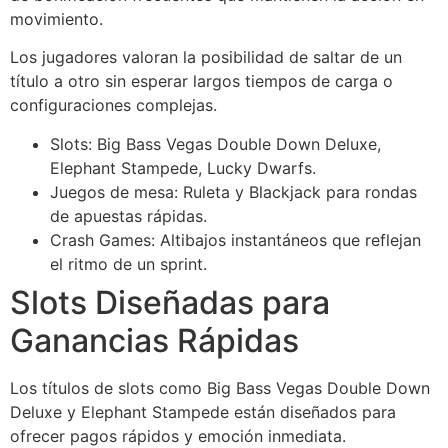
movimiento.
Los jugadores valoran la posibilidad de saltar de un
título a otro sin esperar largos tiempos de carga o
configuraciones complejas.
Slots: Big Bass Vegas Double Down Deluxe,
Elephant Stampede, Lucky Dwarfs.
Juegos de mesa: Ruleta y Blackjack para rondas
de apuestas rápidas.
Crash Games: Altibajos instantáneos que reflejan
el ritmo de un sprint.
Slots Diseñadas para
Ganancias Rápidas
Los títulos de slots como Big Bass Vegas Double Down
Deluxe y Elephant Stampede están diseñados para
ofrecer pagos rápidos y emoción inmediata.