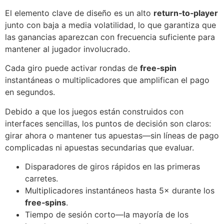
El elemento clave de diseño es un alto
return‑to‑player
junto con baja a media volatilidad, lo que garantiza que
las ganancias aparezcan con frecuencia suficiente para
mantener al jugador involucrado.
Cada giro puede activar rondas de
free‑spin
instantáneas o multiplicadores que amplifican el pago
en segundos.
Debido a que los juegos están construidos con
interfaces sencillas, los puntos de decisión son claros:
girar ahora o mantener tus apuestas—sin líneas de pago
complicadas ni apuestas secundarias que evaluar.
Disparadores de giros rápidos en las primeras
carretes.
Multiplicadores instantáneos hasta 5× durante los
free‑spins
.
Tiempo de sesión corto—la mayoría de los