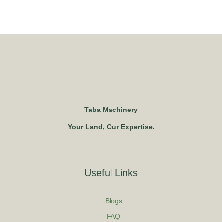
Taba Machinery
Your Land, Our Expertise.
Useful Links
Blogs
FAQ