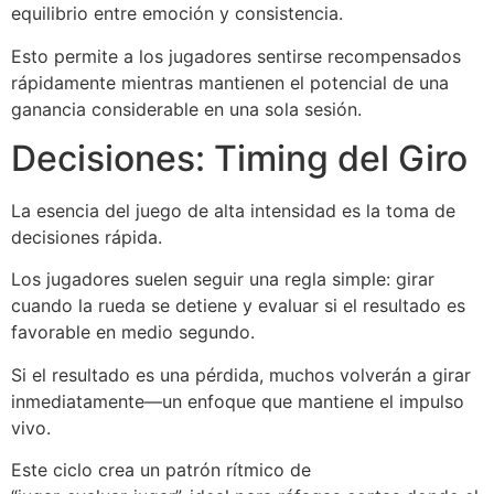
equilibrio entre emoción y consistencia.
Esto permite a los jugadores sentirse recompensados
rápidamente mientras mantienen el potencial de una
ganancia considerable en una sola sesión.
Decisiones: Timing del Giro
La esencia del juego de alta intensidad es la toma de
decisiones rápida.
Los jugadores suelen seguir una regla simple: girar
cuando la rueda se detiene y evaluar si el resultado es
favorable en medio segundo.
Si el resultado es una pérdida, muchos volverán a girar
inmediatamente—un enfoque que mantiene el impulso
vivo.
Este ciclo crea un patrón rítmico de