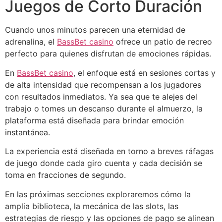
Juegos de Corto Duración
Cuando unos minutos parecen una eternidad de
adrenalina, el
BassBet casino
ofrece un patio de recreo
perfecto para quienes disfrutan de emociones rápidas.
En
BassBet casino
, el enfoque está en sesiones cortas y
de alta intensidad que recompensan a los jugadores
con resultados inmediatos. Ya sea que te alejes del
trabajo o tomes un descanso durante el almuerzo, la
plataforma está diseñada para brindar emoción
instantánea.
La experiencia está diseñada en torno a breves ráfagas
de juego donde cada giro cuenta y cada decisión se
toma en fracciones de segundo.
En las próximas secciones exploraremos cómo la
amplia biblioteca, la mecánica de las slots, las
estrategias de riesgo y las opciones de pago se alinean