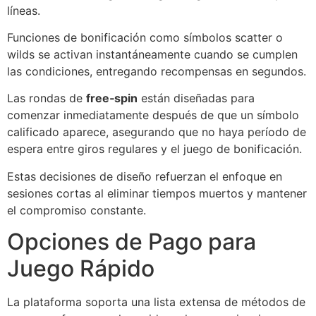
líneas.
Funciones de bonificación como símbolos scatter o
wilds se activan instantáneamente cuando se cumplen
las condiciones, entregando recompensas en segundos.
Las rondas de
free‑spin
están diseñadas para
comenzar inmediatamente después de que un símbolo
calificado aparece, asegurando que no haya período de
espera entre giros regulares y el juego de bonificación.
Estas decisiones de diseño refuerzan el enfoque en
sesiones cortas al eliminar tiempos muertos y mantener
el compromiso constante.
Opciones de Pago para
Juego Rápido
La plataforma soporta una lista extensa de métodos de