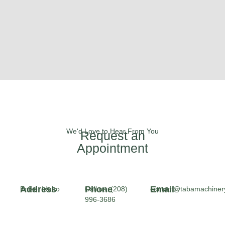
We'd Love to Hear From You
Request an
Appointment
Address
Phone
Email
Boise, Idaho
Call us: (208)
contact@tabamachiner
996-3686