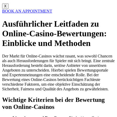
X
BOOK AN APPOINTMENT
Ausführlicher Leitfaden zu
Online-Casino-Bewertungen:
Einblicke und Methoden
Der Markt für Online-Casinos wächst rasant, was sowohl Chancen
als auch Herausforderungen für Spieler mit sich bringt. Eine zentrale
Herausforderung besteht darin, seriöse Anbieter von unseriösen
Angeboten zu unterscheiden. Hierbei spielen Bewertungsportale
und Expertenmeinungen eine entscheidende Rolle. Bei der
Bewertung eines Online-Casinos berücksichtigen Fachleute
verschiedene Faktoren, um eine objektive Einschätzung der
Sicherheit, Fairness und Qualität des Angebots zu gewährleisten.
Wichtige Kriterien bei der Bewertung
von Online-Casinos