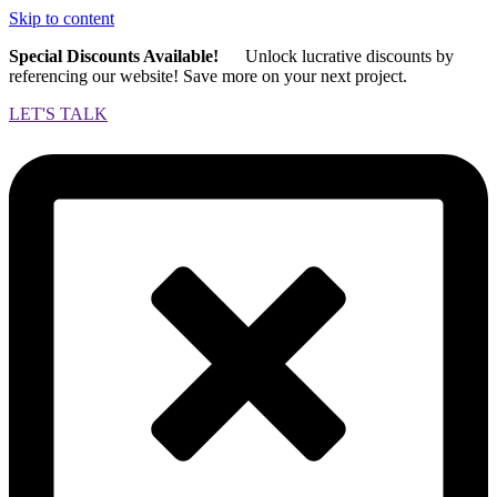
Skip to content
Special Discounts Available!
Unlock lucrative discounts by
referencing our website! Save more on your next project.
LET'S TALK