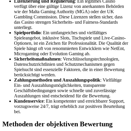
Lizenzierung und Regulierung
: Ein legitimes Casino
verfügt über eine gültige Lizenz von anerkannten Behörden
wie der Malta Gaming Authority (MGA) oder der UK
Gambling Commission. Diese Lizenzen stellen sicher, dass
das Casino strengen Sicherheits- und Fairness-Standards
unterliegt.
Spielportfolio
: Ein umfangreiches und vielfältiges
Spieleangebot, inklusive Slots, Tischspiele und Live-Casino-
Optionen, ist ein Zeichen für Professionalität. Die Qualität der
Spiele hängt oft von renommierten Entwicklern wie NetEnt,
Microgaming oder Evolution Gaming ab.
Sicherheitsmaßnahmen
: Verschlüsselungstechnologien,
Datenschutzrichtlinien und Schutzmechanismen gegen
Spielsucht sind essenzielle Faktoren, die in einer Bewertung
berücksichtigt werden.
Zahlungsmethoden und Auszahlungspolitik
: Vielfältige
Ein- und Auszahlungsmöglichkeiten, transparente
Geschäftsbedingungen sowie schnelle und zuverlässige
Auszahlungen sind entscheidend für die Bewertung.
Kundenservice
: Ein kompetenter und erreichbarer Support,
vorzugsweise 24/7, trägt erheblich zur positiven Beurteilung
bei.
Methoden der objektiven Bewertung