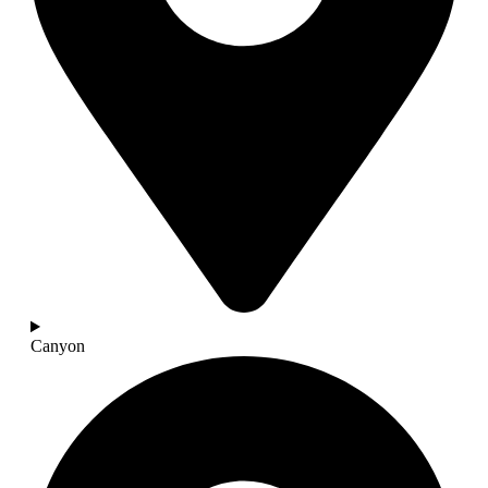
Canyon