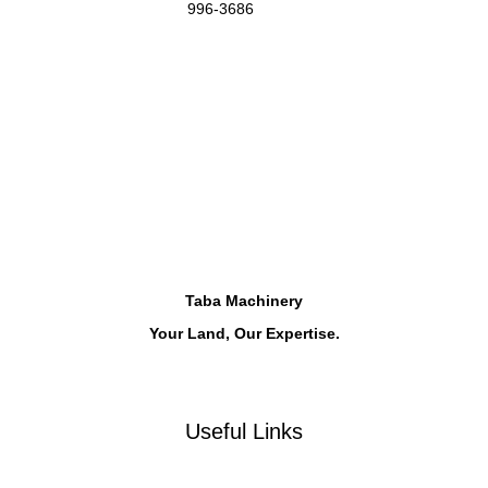
996-3686
Taba Machinery
Your Land, Our Expertise.
Useful Links