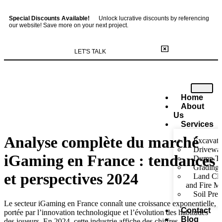
Special Discounts Available!
Unlock lucrative discounts by referencing
our website! Save more on your next project.
LET'S TALK
Home
About
Us
Services
Analyse complète du marché
Excavati
Drivewa
iGaming en France : tendances
Dump Tr
Grading 
et perspectives 2024
Land Cle
and Fire Mi
Soil Prep
Le secteur iGaming en France connaît une croissance exponentielle,
Contact
portée par l’innovation technologique et l’évolution des habitudes
Blog
des joueurs. En 2024, cette industrie affiche des chiffres