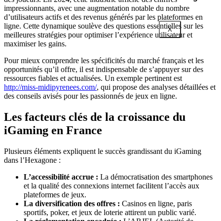
impressionnants, avec une augmentation notable du nombre
d’utilisateurs actifs et des revenus générés par les plateformes en
ligne. Cette dynamique soulève des questions essentielles sur les
X
meilleures stratégies pour optimiser l’expérience utilisateur et
maximiser les gains.
Pour mieux comprendre les spécificités du marché français et les
opportunités qu’il offre, il est indispensable de s’appuyer sur des
ressources fiables et actualisées. Un exemple pertinent est
http://miss-midipyrenees.com/
, qui propose des analyses détaillées et
des conseils avisés pour les passionnés de jeux en ligne.
Les facteurs clés de la croissance du
iGaming en France
Plusieurs éléments expliquent le succès grandissant du iGaming
dans l’Hexagone :
L’accessibilité accrue :
La démocratisation des smartphones
et la qualité des connexions internet facilitent l’accès aux
plateformes de jeux.
La diversification des offres :
Casinos en ligne, paris
sportifs, poker, et jeux de loterie attirent un public varié.