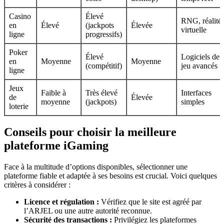
Casino
Élevé
RNG, réalité
en
Élevé
(jackpots
Élevée
virtuelle
ligne
progressifs)
Poker
Élevé
Logiciels de
en
Moyenne
Moyenne
(compétitif)
jeu avancés
ligne
Jeux
Faible à
Très élevé
Interfaces
de
Élevée
moyenne
(jackpots)
simples
loterie
Conseils pour choisir la meilleure
plateforme iGaming
Face à la multitude d’options disponibles, sélectionner une
plateforme fiable et adaptée à ses besoins est crucial. Voici quelques
critères à considérer :
Licence et régulation :
Vérifiez que le site est agréé par
l’ARJEL ou une autre autorité reconnue.
Sécurité des transactions :
Privilégiez les plateformes