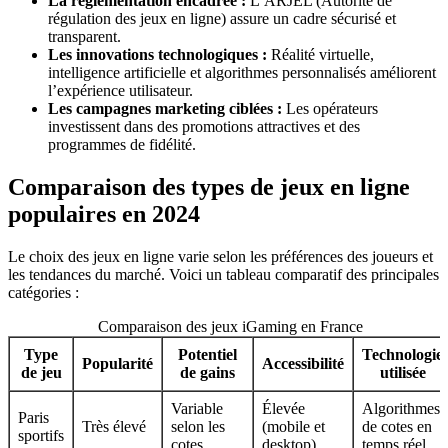
La réglementation encadrée :
L’ARJEL (Autorité de
régulation des jeux en ligne) assure un cadre sécurisé et
transparent.
Les innovations technologiques :
Réalité virtuelle,
intelligence artificielle et algorithmes personnalisés améliorent
l’expérience utilisateur.
Les campagnes marketing ciblées :
Les opérateurs
investissent dans des promotions attractives et des
programmes de fidélité.
Comparaison des types de jeux en ligne
populaires en 2024
Le choix des jeux en ligne varie selon les préférences des joueurs et
les tendances du marché. Voici un tableau comparatif des principales
catégories :
Comparaison des jeux iGaming en France
Type
Potentiel
Technologie
Popularité
Accessibilité
de jeu
de gains
utilisée
Variable
Élevée
Algorithmes
Paris
Très élevé
selon les
(mobile et
de cotes en
sportifs
cotes
desktop)
temps réel