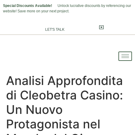
Special Discounts Available!
Unlock lucrative discounts by referencing our
website! Save more on your next project.
LET'S TALK
Analisi Approfondita
di Cleobetra Casino:
Un Nuovo
Protagonista nel