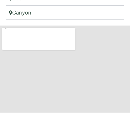
Canyon