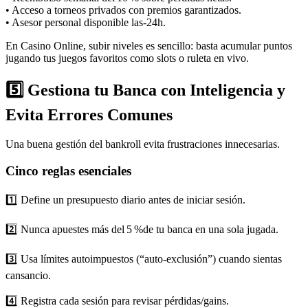
• Acceso a torneos privados con premios garantizados.
• Asesor personal disponible las‑24h.
En Casino Online, subir niveles es sencillo: basta acumular puntos
jugando tus juegos favoritos como slots o ruleta en vivo.
5️⃣ Gestiona tu Banca con Inteligencia y
Evita Errores Comunes
Una buena gestión del bankroll evita frustraciones innecesarias.
Cinco reglas esenciales
1️⃣ Define un presupuesto diario antes de iniciar sesión.
2️⃣ Nunca apuestes más del 5 %​de tu banca en una sola jugada.
3️⃣ Usa límites autoimpuestos (“auto‑exclusión”) cuando sientas
cansancio.
4️⃣ Registra cada sesión para revisar pérdidas/gains.