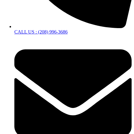
CALL US : (208) 996-3686