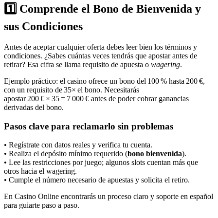
1️⃣ Comprende el Bono de Bienvenida y
sus Condiciones
Antes de aceptar cualquier oferta debes leer bien los términos y
condiciones. ¿Sabes cuántas veces tendrás que apostar antes de
retirar? Esa cifra se llama requisito de apuesta o
wagering
.
Ejemplo práctico: el casino ofrece un bono del 100 % hasta 200 €,
con un requisito de 35× el bono. Necesitarás
apostar 200 € × 35 = 7 000 € antes de poder cobrar ganancias
derivadas del bono.
Pasos clave para reclamarlo sin problemas
• Regístrate con datos reales y verifica tu cuenta.
• Realiza el depósito mínimo requerido (
bono bienvenida
).
• Lee las restricciones por juego; algunos slots cuentan más que
otros hacia el wagering.
• Cumple el número necesario de apuestas y solicita el retiro.
En Casino Online encontrarás un proceso claro y soporte en español
para guiarte paso a paso.