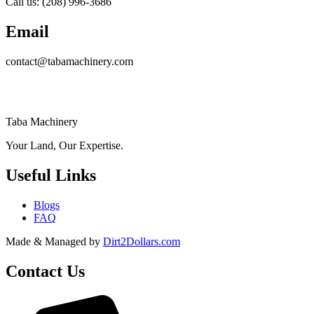
Call us: (208) 996-3686
Email
contact@tabamachinery.com
Taba Machinery
Your Land, Our Expertise.
Useful Links
Blogs
FAQ
Made & Managed by
Dirt2Dollars.com
Contact Us