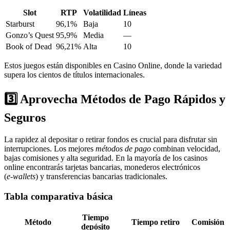
Slot
RTP
Volatilidad
Líneas
Starburst
96,1%
Baja
10
Gonzo’s Quest
95,9%
Media
—
Book of Dead
96,21%
Alta
10
Estos juegos están disponibles en Casino Online, donde la variedad
supera los cientos de títulos internacionales.
3️⃣ Aprovecha Métodos de Pago Rápidos y
Seguros
La rapidez al depositar o retirar fondos es crucial para disfrutar sin
interrupciones. Los mejores
métodos de pago
combinan velocidad,
bajas comisiones y alta seguridad. En la mayoría de los casinos
online encontrarás tarjetas bancarias, monederos electrónicos
(
e‑wallets
) y transferencias bancarias tradicionales.
Tabla comparativa básica
Tiempo
Método
Tiempo retiro
Comisión
depósito