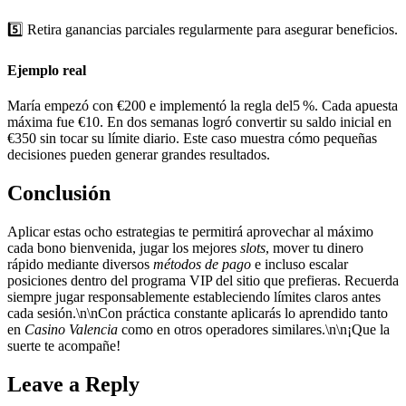
5️⃣ Retira ganancias parciales regularmente para asegurar beneficios.
Ejemplo real
María empezó con €200 e implementó la regla del​5 %. Cada apuesta
máxima fue €10.​ En dos semanas logró convertir su saldo inicial en
€350 sin tocar su límite diario.​ Este caso muestra cómo pequeñas
decisiones pueden generar grandes resultados.
Conclusión
Aplicar estas ocho estrategias te permitirá aprovechar al máximo
cada bono bienvenida, jugar los mejores
slots
, mover tu dinero
rápido mediante diversos
métodos de pago
e incluso escalar
posiciones dentro del programa VIP del sitio que prefieras.​ Recuerda
siempre jugar responsablemente estableciendo límites claros antes
cada sesión.\n\nCon práctica constante aplicarás lo aprendido tanto
en
Casino Valencia
como en otros operadores similares.\n\n¡Que la
suerte te acompañe!
Leave a Reply