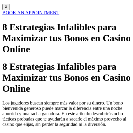
X
BOOK AN APPOINTMENT
8 Estrategias Infalibles para
Maximizar tus Bonos en Casino
Online
8 Estrategias Infalibles para
Maximizar tus Bonos en Casino
Online
Los jugadores buscan siempre más valor por su dinero. Un bono
bienvenida generoso puede marcar la diferencia entre una noche
aburrida y una racha ganadora. En este artículo descubrirás ocho
tácticas probadas que te ayudarán a sacarle el máximo provecho al
casino que elijas, sin perder la seguridad ni la diversión.