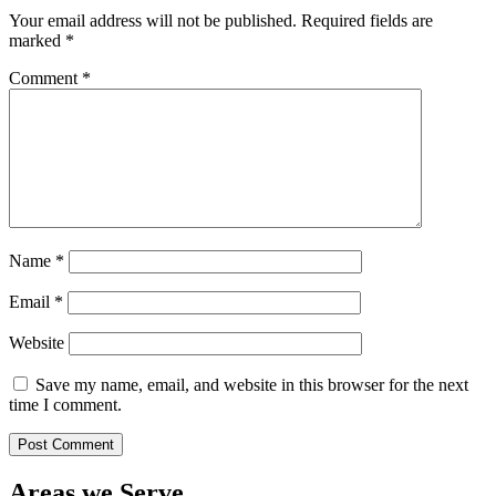
Your email address will not be published.
Required fields are
marked
*
Comment
*
Name
*
Email
*
Website
Save my name, email, and website in this browser for the next
time I comment.
Areas we Serve