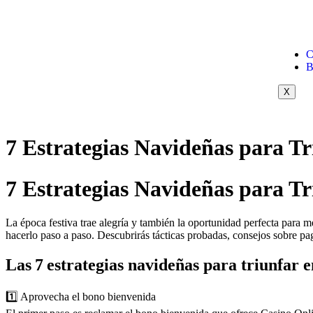
C
B
X
7 Estrategias Navideñas para Tr
7 Estrategias Navideñas para Tr
La época festiva trae alegría y también la oportunidad perfecta para m
hacerlo paso a paso. Descubrirás tácticas probadas, consejos sobre p
Las 7 estrategias navideñas para triunfar 
1️⃣ Aprovecha el bono bienvenida