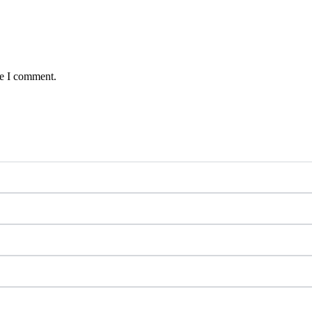
me I comment.