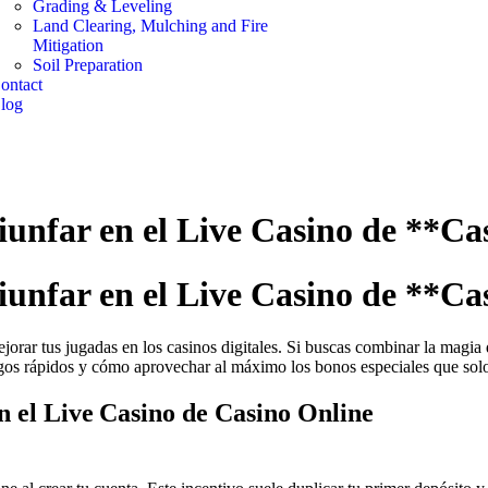
Grading & Leveling
Land Clearing, Mulching and Fire
Mitigation
Soil Preparation
ontact
log
iunfar en el Live Casino de **Ca
iunfar en el Live Casino de **Ca
ejorar tus jugadas en los casinos digitales. Si buscas combinar la magi
agos rápidos y cómo aprovechar al máximo los bonos especiales que sol
en el Live Casino de Casino Online