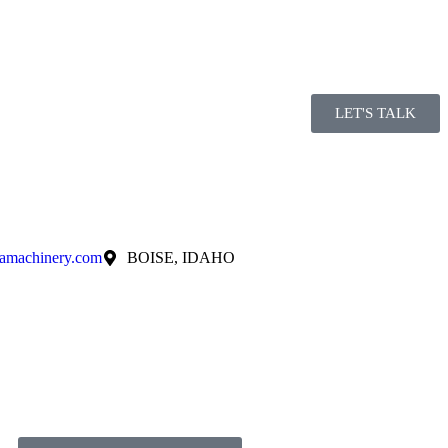
LET'S TALK
bamachinery.com
BOISE, IDAHO