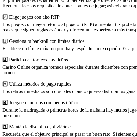
El primer paso es reclamar el bono bienvenida que ofrece Casino Online
Recuerda leer los requisitos de apuesta antes de jugar; así evitarás sorp
2️⃣ Elige juegos con alto RTP
Los juegos con mayor retorno al jugador (RTP) aumentan tus probabilid
reales que siguen reglas estándar y ofrecen una experiencia más transp
3️⃣ Gestiona tu bankroll con límites diarios
Establece un límite máximo por día y respétalo sin excepción. Esta prác
4️⃣ Participa en torneos navideños
Casino Online organiza torneos especiales durante diciembre con prem
torneo.
5️⃣ Utiliza métodos de pago rápidos
Los retiros inmediatos son cruciales cuando quieres disfrutar tus gan
6️⃣ Juega en horarios con menos tráfico
Durante la madrugada o primeras horas de la mañana hay menos jugador
premium.
7️⃣ Mantén la disciplina y diviértete
Recuerda que el objetivo principal es pasar un buen rato. Si sientes qu