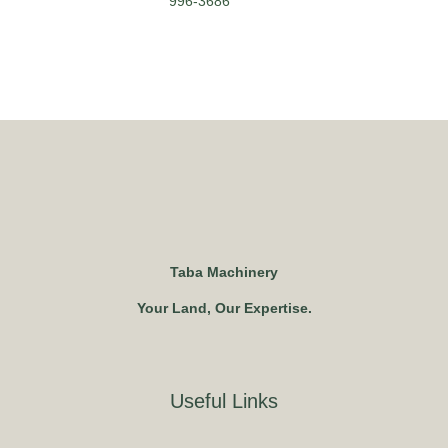
996-3686
Taba Machinery
Your Land, Our Expertise.
Useful Links