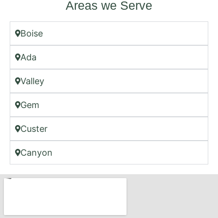
Areas we Serve
Boise
Ada
Valley
Gem
Custer
Canyon