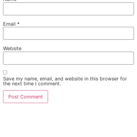
Email
*
Website
Save my name, email, and website in this browser for
the next time I comment.