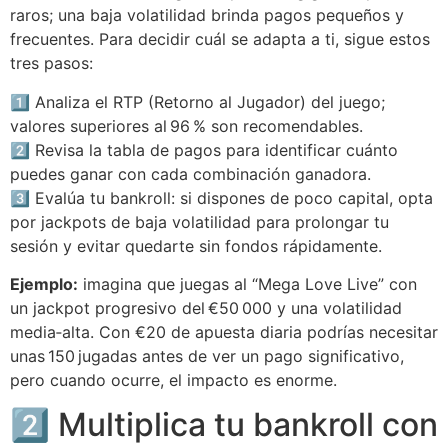
raros; una baja volatilidad brinda pagos pequeños y
frecuentes. Para decidir cuál se adapta a ti, sigue estos
tres pasos:
1️⃣ Analiza el RTP (Retorno al Jugador) del juego;
valores superiores al 96 % son recomendables.
2️⃣ Revisa la tabla de pagos para identificar cuánto
puedes ganar con cada combinación ganadora.
3️⃣ Evalúa tu bankroll: si dispones de poco capital, opta
por jackpots de baja volatilidad para prolongar tu
sesión y evitar quedarte sin fondos rápidamente.
Ejemplo:
imagina que juegas al “Mega Love Live” con
un jackpot progresivo del €50 000 y una volatilidad
media‑alta. Con €20 de apuesta diaria podrías necesitar
unas 150 jugadas antes de ver un pago significativo,
pero cuando ocurre, el impacto es enorme.
2️⃣ Multiplica tu bankroll con