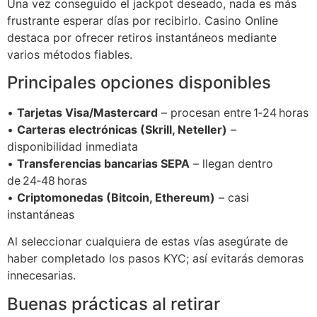
Una vez conseguido el jackpot deseado, nada es más
frustrante esperar días por recibirlo. Casino Online
destaca por ofrecer retiros instantáneos mediante
varios métodos fiables.
Principales opciones disponibles
•
Tarjetas Visa/Mastercard
– procesan entre 1‑24 horas
•
Carteras electrónicas (Skrill, Neteller)
–
disponibilidad inmediata
•
Transferencias bancarias SEPA
– llegan dentro
de 24‑48 horas
•
Criptomonedas (Bitcoin, Ethereum)
– casi
instantáneas
Al seleccionar cualquiera de estas vías asegúrate de
haber completado los pasos KYC; así evitarás demoras
innecesarias.
Buenas prácticas al retirar