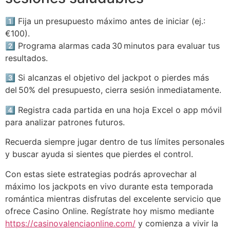
1️⃣ Fija un presupuesto máximo antes de iniciar (ej.:
€100).
2️⃣ Programa alarmas cada 30 minutos para evaluar tus
resultados.
3️⃣ Si alcanzas el objetivo del jackpot o pierdes más
del 50% del presupuesto, cierra sesión inmediatamente.
4️⃣ Registra cada partida en una hoja Excel o app móvil
para analizar patrones futuros.
Recuerda siempre jugar dentro de tus límites personales
y buscar ayuda si sientes que pierdes el control.
Con estas siete estrategias podrás aprovechar al
máximo los jackpots en vivo durante esta temporada
romántica mientras disfrutas del excelente servicio que
ofrece Casino Online. Regístrate hoy mismo mediante
https://casinovalenciaonline.com/
y comienza a vivir la