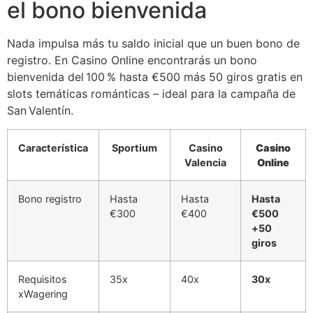
el bono bienvenida
Nada impulsa más tu saldo inicial que un buen bono de
registro. En Casino Online encontrarás un bono
bienvenida del 100 % hasta €500 más 50 giros gratis en
slots temáticas románticas – ideal para la campaña de
San Valentín.
Característica
Sportium
Casino
Casino
Valencia
Online
Bono registro
Hasta
Hasta
Hasta
€300
€400
€500
+50
giros
Requisitos
35x
40x
30x
xWagering