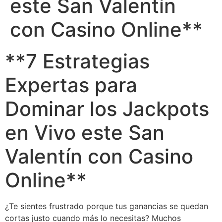
este San Valentín
con Casino Online**
**7 Estrategias
Expertas para
Dominar los Jackpots
en Vivo este San
Valentín con Casino
Online**
¿Te sientes frustrado porque tus ganancias se quedan
cortas justo cuando más lo necesitas? Muchos