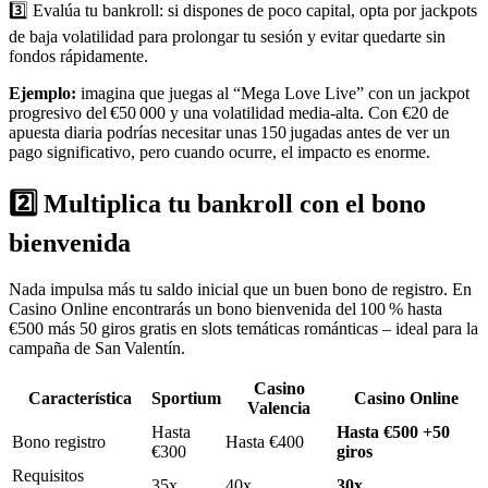
3️⃣ Evalúa tu bankroll: si dispones de poco capital, opta por jackpots
de baja volatilidad para prolongar tu sesión y evitar quedarte sin
fondos rápidamente.
Ejemplo:
imagina que juegas al “Mega Love Live” con un jackpot
progresivo del €50 000 y una volatilidad media‑alta. Con €20 de
apuesta diaria podrías necesitar unas 150 jugadas antes de ver un
pago significativo, pero cuando ocurre, el impacto es enorme.
2️⃣ Multiplica tu bankroll con el bono
bienvenida
Nada impulsa más tu saldo inicial que un buen bono de registro. En
Casino Online encontrarás un bono bienvenida del 100 % hasta
€500 más 50 giros gratis en slots temáticas románticas – ideal para la
campaña de San Valentín.
Casino
Característica
Sportium
Casino Online
Valencia
Hasta
Hasta €500 +50
Bono registro
Hasta €400
€300
giros
Requisitos
35x
40x
30x