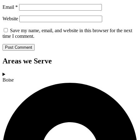
Email
*
Website
Save my name, email, and website in this browser for the next
time I comment.
Areas we Serve
Boise