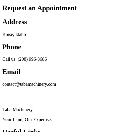
Request an Appointment
Address
Boise, Idaho
Phone
Call us: (208) 996-3686
Email
contact@tabamachinery.com
Taba Machinery
Your Land, Our Expertise.