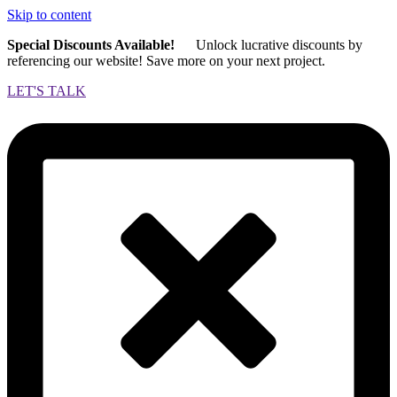
Skip to content
Special Discounts Available!
Unlock lucrative discounts by
referencing our website! Save more on your next project.
LET'S TALK