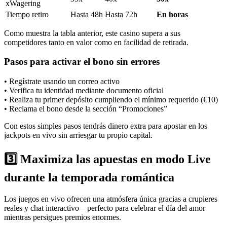
xWagering
Tiempo retiro
Hasta 48h
Hasta 72h
En horas
Como muestra la tabla anterior, este casino supera a sus
competidores tanto en valor como en facilidad de retirada.
Pasos para activar el bono sin errores
• Regístrate usando un correo activo
• Verifica tu identidad mediante documento oficial
• Realiza tu primer depósito cumpliendo el mínimo requerido (€10)
• Reclama el bono desde la sección “Promociones”
Con estos simples pasos tendrás dinero extra para apostar en los
jackpots en vivo sin arriesgar tu propio capital.
3️⃣ Maximiza las apuestas en modo Live
durante la temporada romántica
Los juegos en vivo ofrecen una atmósfera única gracias a crupieres
reales y chat interactivo – perfecto para celebrar el día del amor
mientras persigues premios enormes.