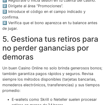
1️⃣ Regístrate o inicia sesión en tu cuenta del casino.
2️⃣ Dirígete al área “Promociones”.
3️⃣ Introduce el código en el campo indicado y
confirma.
4️⃣ Verifica que el bono aparezca en tu balance antes
de jugar.
5. Gestiona tus retiros para
no perder ganancias por
demoras
Un buen Casino Online no solo brinda generosos bonos;
también garantiza pagos rápidos y seguros. Revisa
siempre los métodos disponibles (tarjetas bancarias,
monederos electrónicos, transferencias) y sus tiempos
promedio:
E‑wallets como Skrill o Neteller suelen procesar
retiros en menos de 24 horas.