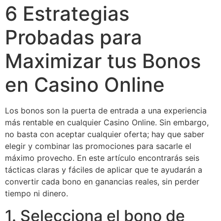
6 Estrategias
Probadas para
Maximizar tus Bonos
en Casino Online
Los bonos son la puerta de entrada a una experiencia
más rentable en cualquier Casino Online. Sin embargo,
no basta con aceptar cualquier oferta; hay que saber
elegir y combinar las promociones para sacarle el
máximo provecho. En este artículo encontrarás seis
tácticas claras y fáciles de aplicar que te ayudarán a
convertir cada bono en ganancias reales, sin perder
tiempo ni dinero.
1. Selecciona el bono de