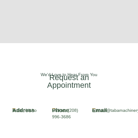
We'd Love to Hear From You
Request an
Appointment
Address
Phone
Email
Boise, Idaho
Call us: (208)
contact@tabamachiner
996-3686