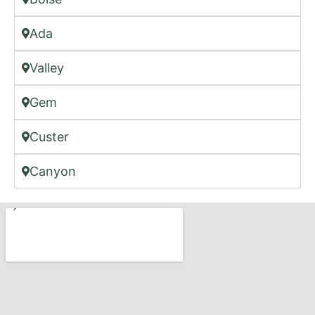
Ada
Valley
Gem
Custer
Canyon