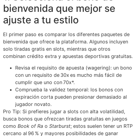
bienvenida que mejor se
ajuste a tu estilo
El primer paso es comparar los diferentes paquetes de
bienvenida que ofrece la plataforma. Algunos incluyen
solo tiradas gratis en slots, mientras que otros
combinan crédito extra y apuestas deportivas gratuitas.
Revisa el requisito de apuesta (wagering): un bono
con un requisito de 30x es mucho más fácil de
cumplir que uno con 70x*.
Comprueba la validez temporal: los bonos con
expiración corta pueden presionar demasiado al
jugador novato.
Pro Tip: Si prefieres jugar a slots con alta volatilidad,
busca bonos que ofrezcan tiradas gratuitas en juegos
como
Book of Ra
o
Starburst
; estos suelen tener un RTP
cercano al 96 % y mayores posibilidades de ganar