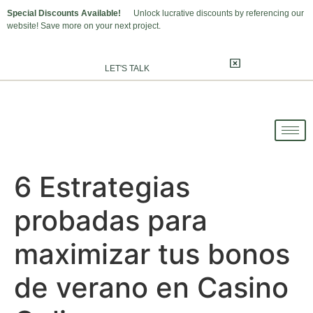
Special Discounts Available!
Unlock lucrative discounts by referencing our
website! Save more on your next project.
LET'S TALK
6 Estrategias
probadas para
maximizar tus bonos
de verano en Casino