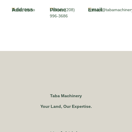
Address
Phone
Email
Boise, Idaho
Call us: (208)
contact@tabamachiner
996-3686
Taba Machinery
Your Land, Our Expertise.