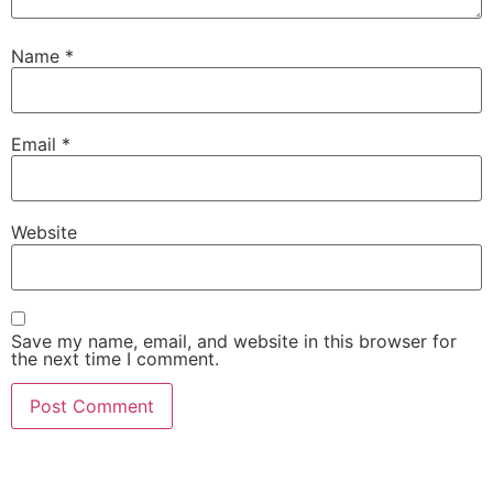
Name
*
Email
*
Website
Save my name, email, and website in this browser for
the next time I comment.