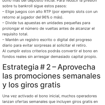
bono más del depósito inicial. Para reducir la presión
sobre tu bankroll sigue estos pasos:
– Elige juegos con alto RTP (por ejemplo slots con un
retorno al jugador del 96% o más).
– Divide tus apuestas en unidades pequeñas para
prolongar el número de vueltas antes de alcanzar el
requisito total.
– Mantén un registro escrito o digital del progreso
diario para evitar sorpresas al solicitar el retiro.
Al cumplir estos criterios podrás convertir el bono en
fondos reales sin arriesgar demasiado capital propio.
Estrategia # 2 – Aprovecha
las promociones semanales
y los giros gratis
Una vez activado el bono inicial, muchos operadores
lanzan ofertas semanales que incluyen giros gratis en