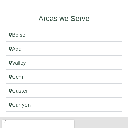
Areas we Serve
Boise
Ada
Valley
Gem
Custer
Canyon