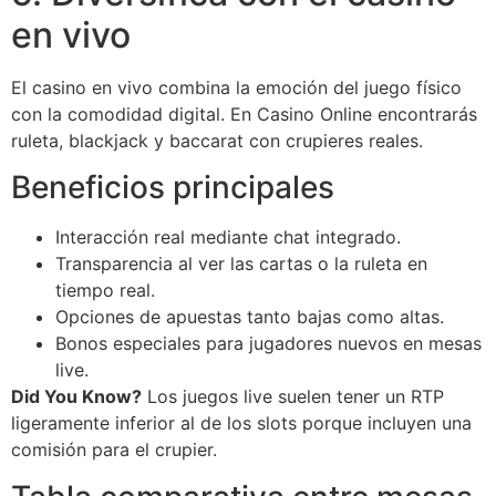
en vivo
El casino en vivo combina la emoción del juego físico
con la comodidad digital. En Casino Online encontrarás
ruleta, blackjack y baccarat con crupieres reales.
Beneficios principales
Interacción real mediante chat integrado.
Transparencia al ver las cartas o la ruleta en
tiempo real.
Opciones de apuestas tanto bajas como altas.
Bonos especiales para jugadores nuevos en mesas
live.
Did You Know?
Los juegos live suelen tener un RTP
ligeramente inferior al de los slots porque incluyen una
comisión para el crupier.