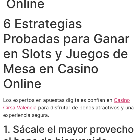
Online
6 Estrategias
Probadas para Ganar
en Slots y Juegos de
Mesa en Casino
Online
Los expertos en apuestas digitales confían en
Casino
Cirsa Valencia
para disfrutar de bonos atractivos y una
experiencia segura.
1. Sácale el mayor provecho