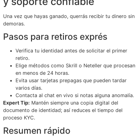
y soporte confiable
Una vez que hayas ganado, querrás recibir tu dinero sin
demoras.
Pasos para retiros exprés
Verifica tu identidad antes de solicitar el primer
retiro.
Elige métodos como Skrill o Neteller que procesan
en menos de 24 horas.
Evita usar tarjetas prepagas que pueden tardar
varios días.
Contacta al chat en vivo si notas alguna anomalía.
Expert Tip:
Mantén siempre una copia digital del
documento de identidad; así reduces el tiempo del
proceso KYC.
Resumen rápido