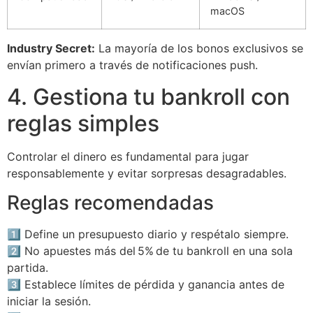
macOS
Industry Secret:
La mayoría de los bonos exclusivos se
envían primero a través de notificaciones push.
4. Gestiona tu bankroll con
reglas simples
Controlar el dinero es fundamental para jugar
responsablemente y evitar sorpresas desagradables.
Reglas recomendadas
1️⃣ Define un presupuesto diario y respétalo siempre.
2️⃣ No apuestes más del 5% de tu bankroll en una sola
partida.
3️⃣ Establece límites de pérdida y ganancia antes de
iniciar la sesión.