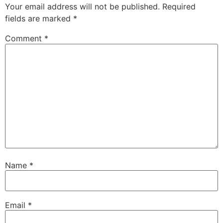
Your email address will not be published.
Required
fields are marked
*
Comment
*
Name
*
Email
*