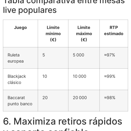
Tabla comparativa entre mesas
live populares
Juego
Límite
Límite
RTP
mínimo
máximo
estimado
(€)
(€)
Ruleta
5
5 000
≈97%
europea
Blackjack
10
10 000
≈99%
clásico
Baccarat
20
20 000
≈98%
punto banco
6. Maximiza retiros rápidos