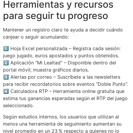
Herramientas y recursos
para seguir tu progreso
Mantener un registro claro te ayuda a decidir cuándo
canjear o seguir acumulando:
1️⃣ Hoja Excel personalizada – Registra cada sesión:
juego jugado, euros apostados y puntos obtenidos.
2️⃣ Aplicación “Mi Lealtad” – Disponible dentro del
portal móvil; muestra gráficos diarios.
3️⃣ Alertas por correo – Suscríbete a las newsletters
para recibir recordatorios sobre eventos “Doble Punto”.
4️⃣ Calculadora RTP – Herramienta online gratuita que
estima tus ganancias esperadas según el RTP del juego
seleccionado.
Según estudios internos, los usuarios que utilizan al
menos una herramienta de seguimiento aumentan su
nivel promedio en un 23 % respecto a quienes no lo