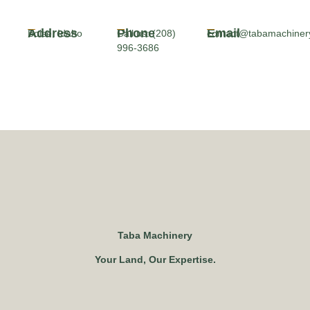
Address
Phone
Email
Boise, Idaho
Call us: (208)
contact@tabamachiner
996-3686
Taba Machinery
Your Land, Our Expertise.