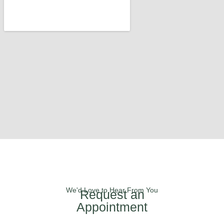
We'd Love to Hear From You
Request an
Appointment