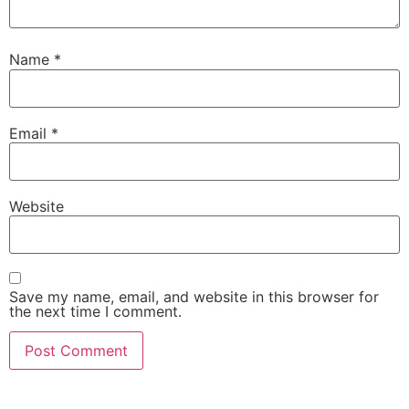
Name
*
Email
*
Website
Save my name, email, and website in this browser for
the next time I comment.