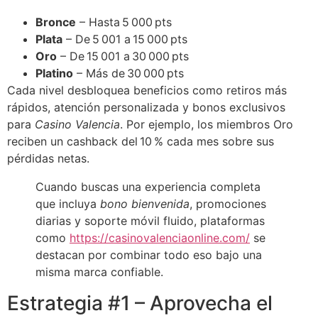
Bronce
– Hasta 5 000 pts
Plata
– De 5 001 a 15 000 pts
Oro
– De 15 001 a 30 000 pts
Platino
– Más de 30 000 pts
Cada nivel desbloquea beneficios como retiros más
rápidos, atención personalizada y bonos exclusivos
para
Casino Valencia
. Por ejemplo, los miembros Oro
reciben un cashback del 10 % cada mes sobre sus
pérdidas netas.
Cuando buscas una experiencia completa
que incluya
bono bienvenida
, promociones
diarias y soporte móvil fluido, plataformas
como
https://casinovalenciaonline.com/
se
destacan por combinar todo eso bajo una
misma marca confiable.
Estrategia #1 – Aprovecha el