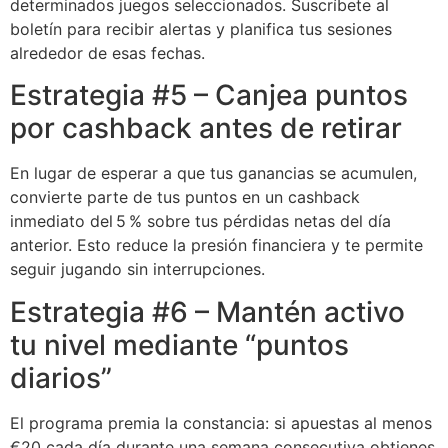
determinados juegos seleccionados. Suscríbete al
boletín para recibir alertas y planifica tus sesiones
alrededor de esas fechas.
Estrategia #5 – Canjea puntos
por cashback antes de retirar
En lugar de esperar a que tus ganancias se acumulen,
convierte parte de tus puntos en un cashback
inmediato del 5 % sobre tus pérdidas netas del día
anterior. Esto reduce la presión financiera y te permite
seguir jugando sin interrupciones.
Estrategia #6 – Mantén activo
tu nivel mediante “puntos
diarios”
El programa premia la constancia: si apuestas al menos
€20 cada día durante una semana consecutiva obtienes