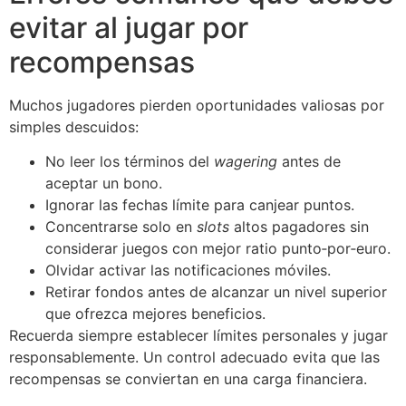
evitar al jugar por
recompensas
Muchos jugadores pierden oportunidades valiosas por
simples descuidos:
No leer los términos del
wagering
antes de
aceptar un bono.
Ignorar las fechas límite para canjear puntos.
Concentrarse solo en
slots
altos pagadores sin
considerar juegos con mejor ratio punto‑por‑euro.
Olvidar activar las notificaciones móviles.
Retirar fondos antes de alcanzar un nivel superior
que ofrezca mejores beneficios.
Recuerda siempre establecer límites personales y jugar
responsablemente. Un control adecuado evita que las
recompensas se conviertan en una carga financiera.