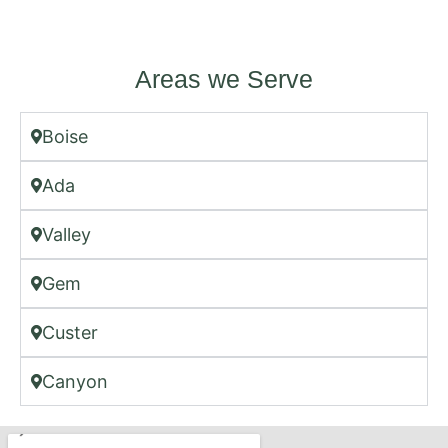
Areas we Serve
Boise
Ada
Valley
Gem
Custer
Canyon