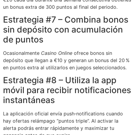
un bonus extra de 300 puntos al final del periodo.
Estrategia #7 – Combina bonos
sin depósito con acumulación
de puntos
Ocasionalmente
Casino Online
ofrece bonos sin
depósito que llegan a €10 y generan un bonus del 20 %
en puntos extra al utilizarlos en juegos seleccionados.
Estrategia #8 – Utiliza la app
móvil para recibir notificaciones
instantáneas
La aplicación oficial envía push‑notifications cuando
hay ofertas relámpago “puntos triple”. Al activar la
alerta podrás entrar rápidamente y maximizar tu