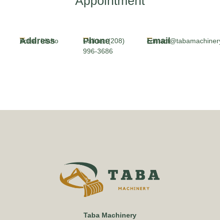
Appointment
Address
Phone
Email
Boise, Idaho
Call us: (208)
contact@tabamachiner
996-3686
Taba Machinery