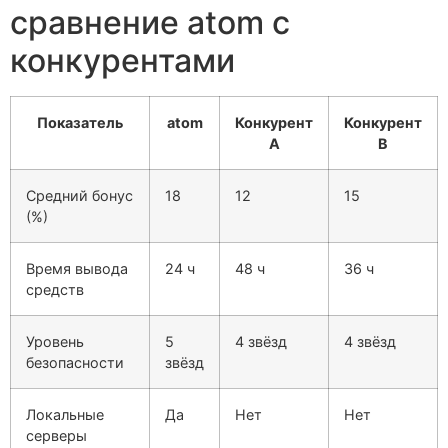
сравнение atom с
конкурентами
Показатель
atom
Конкурент
Конкурент
A
B
Средний бонус
18
12
15
(%)
Время вывода
24 ч
48 ч
36 ч
средств
Уровень
5
4 звёзд
4 звёзд
безопасности
звёзд
Локальные
Да
Нет
Нет
серверы