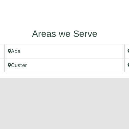
Areas we Serve
Ada
Custer