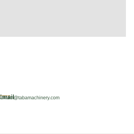
Email
contact@tabamachinery.com