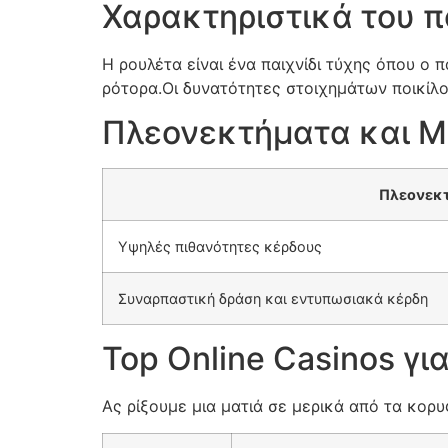
Χαρακτηριστικά του π
Η ρουλέτα είναι ένα παιχνίδι τύχης όπου ο π
ρότορα.Οι δυνατότητες στοιχημάτων ποικίλου
Πλεονεκτήματα και Μ
Πλεονεκ
Υψηλές πιθανότητες κέρδους
Συναρπαστική δράση και εντυπωσιακά κέρδη
Top Online Casinos γι
Ας ρίξουμε μια ματιά σε μερικά από τα κορυ