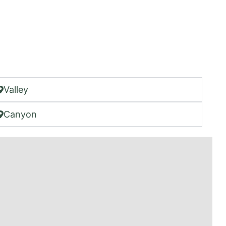
Valley
Canyon