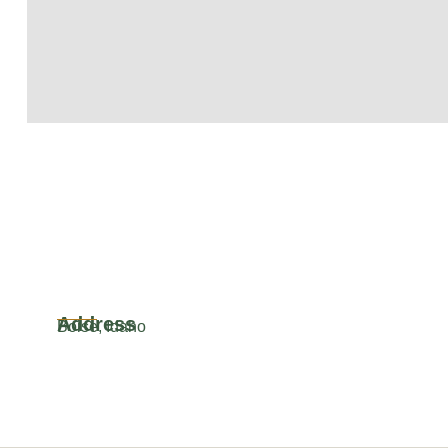
Address
Boise, Idaho