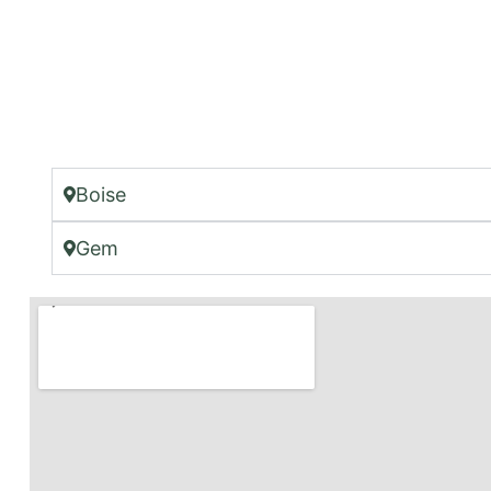
Boise
Gem