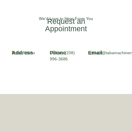
We'd Love to Hear From You
Request an
Appointment
Address
Phone
Email
Boise, Idaho
Call us: (208)
contact@tabamachiner
996-3686