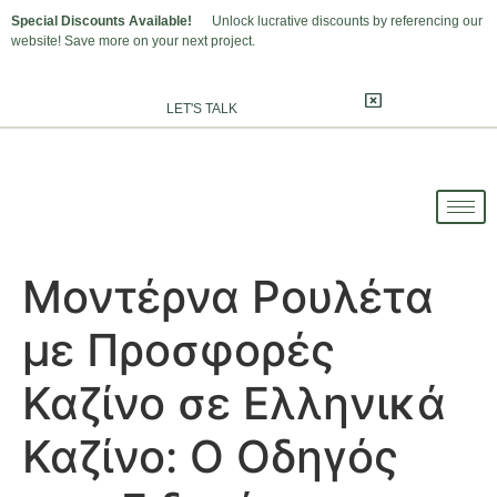
Special Discounts Available!
Unlock lucrative discounts by referencing our
website! Save more on your next project.
LET'S TALK
Μοντέρνα Ρουλέτα
με Προσφορές
Καζίνο σε Ελληνικά
Καζίνο: Ο Οδηγός