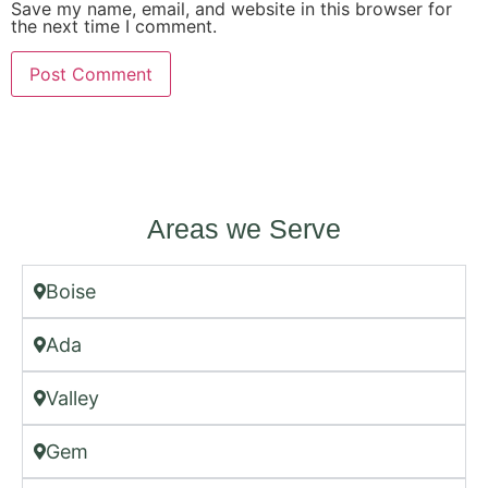
Save my name, email, and website in this browser for
the next time I comment.
Areas we Serve
Boise
Ada
Valley
Gem