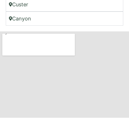
Custer
Canyon