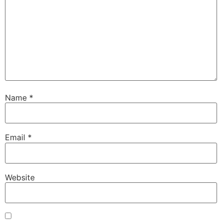
Name
*
Email
*
Website