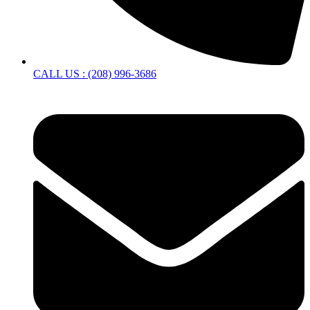
CALL US : (208) 996-3686