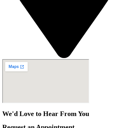
We'd Love to Hear From You
Request an Appointment