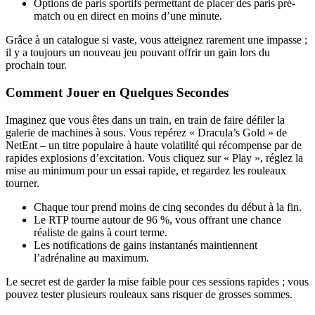
Options de paris sportifs permettant de placer des paris pré-
match ou en direct en moins d’une minute.
Grâce à un catalogue si vaste, vous atteignez rarement une impasse ;
il y a toujours un nouveau jeu pouvant offrir un gain lors du
prochain tour.
Comment Jouer en Quelques Secondes
Imaginez que vous êtes dans un train, en train de faire défiler la
galerie de machines à sous. Vous repérez « Dracula’s Gold » de
NetEnt – un titre populaire à haute volatilité qui récompense par de
rapides explosions d’excitation. Vous cliquez sur « Play », réglez la
mise au minimum pour un essai rapide, et regardez les rouleaux
tourner.
Chaque tour prend moins de cinq secondes du début à la fin.
Le RTP tourne autour de 96 %, vous offrant une chance
réaliste de gains à court terme.
Les notifications de gains instantanés maintiennent
l’adrénaline au maximum.
Le secret est de garder la mise faible pour ces sessions rapides ; vous
pouvez tester plusieurs rouleaux sans risquer de grosses sommes.