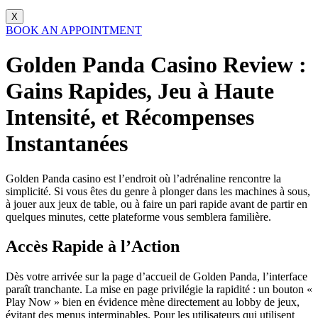
X
BOOK AN APPOINTMENT
Golden Panda Casino Review :
Gains Rapides, Jeu à Haute
Intensité, et Récompenses
Instantanées
Golden Panda casino est l’endroit où l’adrénaline rencontre la
simplicité. Si vous êtes du genre à plonger dans les machines à sous,
à jouer aux jeux de table, ou à faire un pari rapide avant de partir en
quelques minutes, cette plateforme vous semblera familière.
Accès Rapide à l’Action
Dès votre arrivée sur la page d’accueil de Golden Panda, l’interface
paraît tranchante. La mise en page privilégie la rapidité : un bouton «
Play Now » bien en évidence mène directement au lobby de jeux,
évitant des menus interminables. Pour les utilisateurs qui utilisent