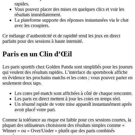
rapides.
Vous pouvez placer des mises en quelques clics et voir les
résultats immédiatement.
La plateforme supporte des réponses instantanées via le chat
avec les croupiers.
Ce mélange d’authenticité et de rapidité rend les jeux en direct
parfaits pour des sessions à haute intensité.
Paris en un Clin d’Œil
Les paris sportifs chez Golden Panda sont simplifiés pour les joueurs
qui veulent des résultats rapides. L’interface du sportsbook affiche
en évidence les prochains matchs et les cotes ; vous pouvez parier en
seulement deux taps.
Les cotes pré-match sont affichées à côté de chaque rencontre.
Les paris en direct mettent à jour les cotes en temps réel.
Un résumé rapide de votre mise apparaît instantanément après
avoir placé votre pari.
Comme la tolérance au risque est faible pour ces sessions courtes, la
plupart des utilisateurs choisissent des résultats simples comme «
Winner » ou « Over/Under » plutôt que des paris combinés