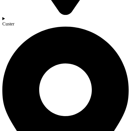
Custer