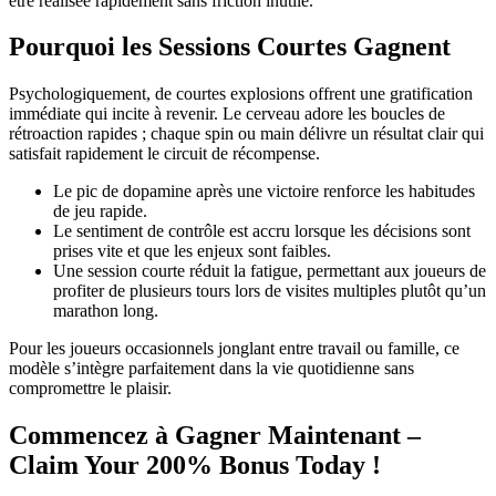
être réalisée rapidement sans friction inutile.
Pourquoi les Sessions Courtes Gagnent
Psychologiquement, de courtes explosions offrent une gratification
immédiate qui incite à revenir. Le cerveau adore les boucles de
rétroaction rapides ; chaque spin ou main délivre un résultat clair qui
satisfait rapidement le circuit de récompense.
Le pic de dopamine après une victoire renforce les habitudes
de jeu rapide.
Le sentiment de contrôle est accru lorsque les décisions sont
prises vite et que les enjeux sont faibles.
Une session courte réduit la fatigue, permettant aux joueurs de
profiter de plusieurs tours lors de visites multiples plutôt qu’un
marathon long.
Pour les joueurs occasionnels jonglant entre travail ou famille, ce
modèle s’intègre parfaitement dans la vie quotidienne sans
compromettre le plaisir.
Commencez à Gagner Maintenant –
Claim Your 200% Bonus Today !