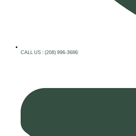
CALL US : (208) 996-3686