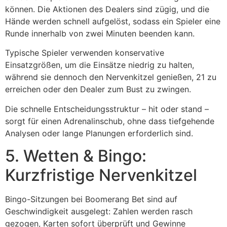
können. Die Aktionen des Dealers sind zügig, und die
Hände werden schnell aufgelöst, sodass ein Spieler eine
Runde innerhalb von zwei Minuten beenden kann.
Typische Spieler verwenden konservative
Einsatzgrößen, um die Einsätze niedrig zu halten,
während sie dennoch den Nervenkitzel genießen, 21 zu
erreichen oder den Dealer zum Bust zu zwingen.
Die schnelle Entscheidungsstruktur – hit oder stand –
sorgt für einen Adrenalinschub, ohne dass tiefgehende
Analysen oder lange Planungen erforderlich sind.
5. Wetten & Bingo:
Kurzfristige Nervenkitzel
Bingo-Sitzungen bei Boomerang Bet sind auf
Geschwindigkeit ausgelegt: Zahlen werden rasch
gezogen, Karten sofort überprüft und Gewinne