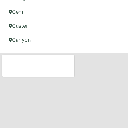
Gem
Custer
Canyon