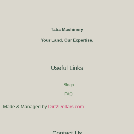
Taba Machinery
Your Land, Our Expertise.
Useful Links
Blogs
FAQ
Made & Managed by
Dirt2Dollars.com
Contact Us