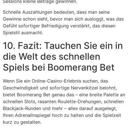
Sessions kleine Beträge gewinnen.
Schnelle Auszahlungen bedeuten, dass man seine
Gewinne schon sieht, bevor man sich ausloggt, was das
Gefühl sofortiger Befriedigung verstärkt, das diesen
Spielstil ausmacht.
10. Fazit: Tauchen Sie ein in
die Welt des schnellen
Spiels bei Boomerang Bet
Wenn Sie ein Online-Casino-Erlebnis suchen, das
Geschwindigkeit und sofortige Nervenkitzel belohnt,
bietet Boomerang Bet genau das – eine breite Palette an
schnellen Slots, rasanten Roulette-Drehungen, schnellen
Blackjack-Runden und mehr – alles darauf ausgelegt,
Ihren Adrenalinspiegel hoch zu halten und die Spielzeit
kurz zu gestalten.