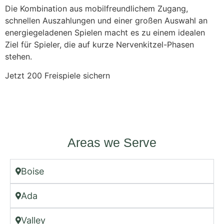
Die Kombination aus mobilfreundlichem Zugang,
schnellen Auszahlungen und einer großen Auswahl an
energiegeladenen Spielen macht es zu einem idealen
Ziel für Spieler, die auf kurze Nervenkitzel-Phasen
stehen.
Jetzt 200 Freispiele sichern
Areas we Serve
Boise
Ada
Valley